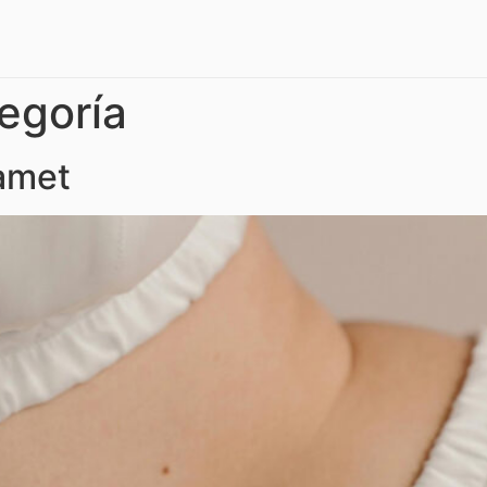
tegoría
 amet