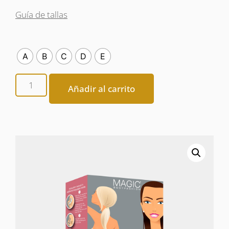
Guía de tallas
A
B
C
D
E
Añadir al carrito